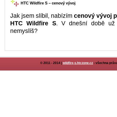
HTC Wildfire S – cenový vývoj
Jak jsem slíbil, nabízím
cenový vývoj p
HTC Wildfire S
. V dnešní době už 
nemyslíš?
© 2011 - 2014 |
wildfire-s.htczone.cz
- všechna práva