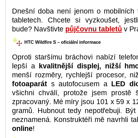
Dnešní doba není jenom o mobilních t
tabletech. Chcete si vyzkoušet, je
bude? Navštivte
půjčovnu tabletů
v Pr
HTC Wildfire S – oficiální informace
Oproti staršímu bráchovi nabízí telef
lepší a
kvalitnější displej, nižší hm
menší rozměry, rychlejší procesor, n
fotoaparát
s autofocusem a
LED di
všichni chválí, protože jsem prostě 
zpracovaný. Mé míry jsou 101 x 59 x 
gramů. Hubnout tedy nepotřebuji. Být 
neznamená. Konstruktéři mě navrhli ta
online
!