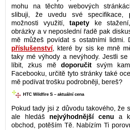
mohu na těchto webových stránkác
slibuji, že uvedu své specifikace, 
možnosti využití,
tapety
ke stažen
obrázky a v neposlední řadě pak disku
mě můžeš povídat s ostatními lidmi. 
příslušenství
, které by sis ke mně mě
taky mé výhody a nevýhody. Jestli se 
líbit, zkus mě
doporučit
svým kama
Facebooku, určitě tyto stránky také oc
mě podívat trošku podrobněji, bereš?
HTC Wildfire S – aktuální cena
Pokud tady jsi z důvodu takového, že s
ale hledáš
nejvýhodnější cenu
a kv
obchod, potěším Tě. Nabízím Ti poro